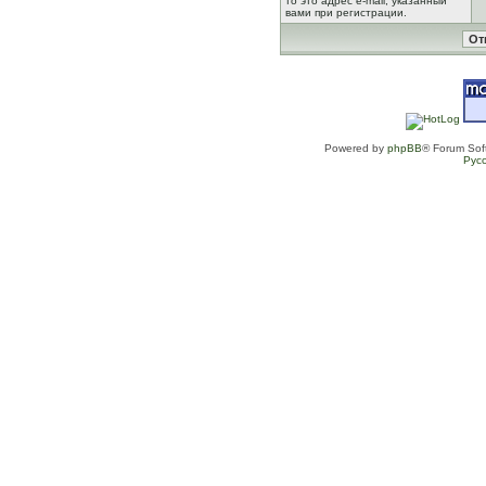
то это адрес e-mail, указанный
вами при регистрации.
Powered by
phpBB
® Forum Sof
Рус