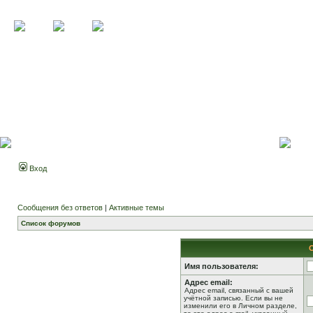
Вход
Сообщения без ответов
|
Активные темы
Список форумов
Имя пользователя:
Адрес email:
Адрес email, связанный с вашей
учётной записью. Если вы не
изменили его в Личном разделе,