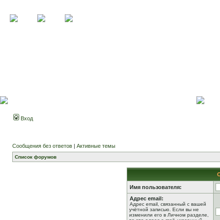
Вход
Сообщения без ответов
|
Активные темы
Список форумов
Имя пользователя:
Адрес email:
Адрес email, связанный с вашей
учётной записью. Если вы не
изменили его в Личном разделе,