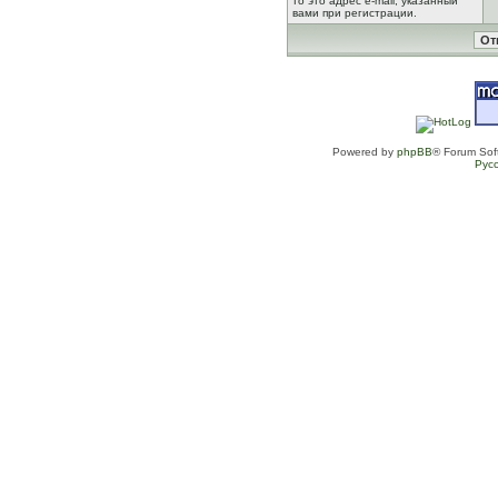
то это адрес e-mail, указанный
вами при регистрации.
Powered by
phpBB
® Forum Sof
Рус