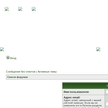
Вход
Сообщения без ответов
|
Активные темы
Список форумов
Имя пользователя:
Адрес email:
Адрес email, связанный с вашей
учётной записью. Если вы не
изменили его в Личном разделе,