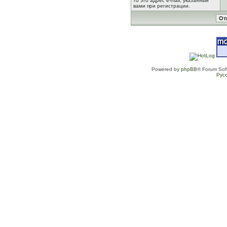
то это адрес e-mail, указанный
вами при регистрации.
Powered by
phpBB
® Forum Sof
Рус