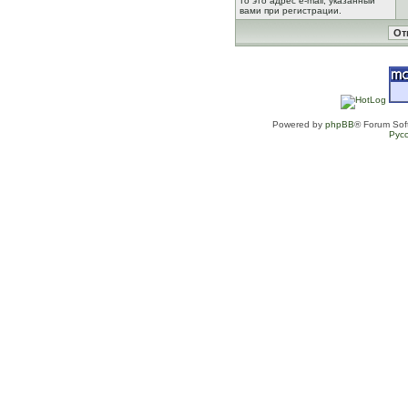
то это адрес e-mail, указанный
вами при регистрации.
Powered by
phpBB
® Forum Sof
Рус