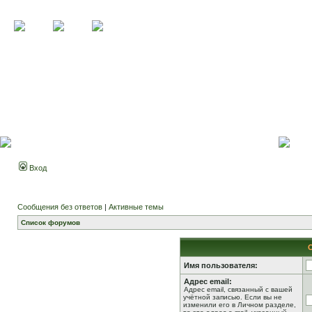
Вход
Сообщения без ответов
|
Активные темы
Список форумов
Имя пользователя:
Адрес email:
Адрес email, связанный с вашей
учётной записью. Если вы не
изменили его в Личном разделе,