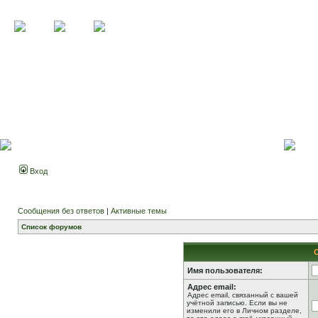
Вход
Сообщения без ответов
|
Активные темы
Список форумов
Имя пользователя:
Адрес email:
Адрес email, связанный с вашей
учётной записью. Если вы не
изменили его в Личном разделе,