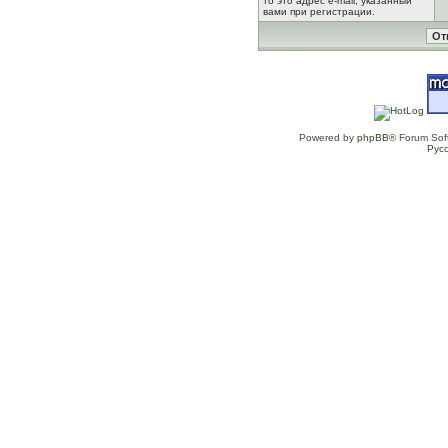
то это адрес e-mail, указанный
вами при регистрации.
Powered by
phpBB
® Forum Sof
Рус