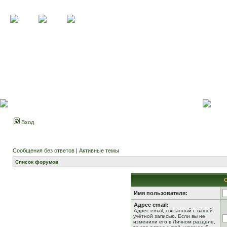
Вход
Сообщения без ответов
|
Активные темы
Список форумов
Имя пользователя:
Адрес email:
Адрес email, связанный с вашей
учётной записью. Если вы не
изменили его в Личном разделе,