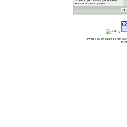
то это адрес e-mail, указанный
вами при регистрации.
Powered by
phpBB
® Forum Sof
Рус