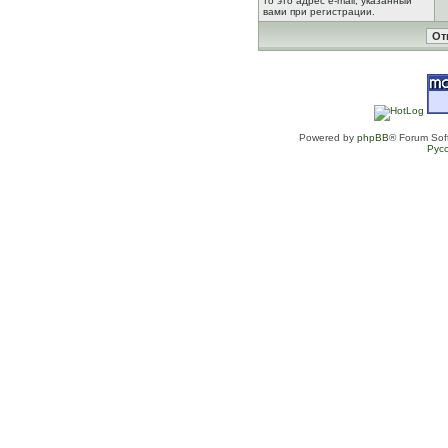
то это адрес e-mail, указанный
вами при регистрации.
Powered by
phpBB
® Forum Sof
Рус