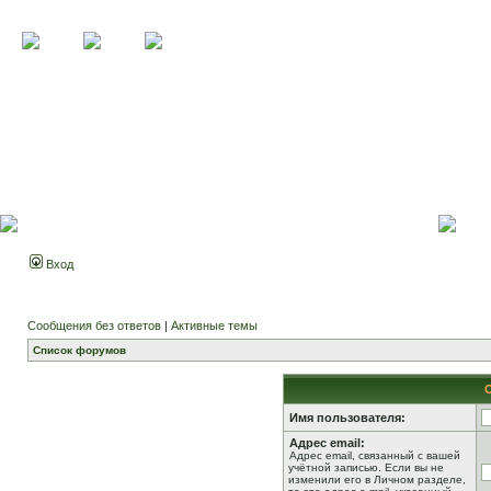
Вход
Сообщения без ответов
|
Активные темы
Список форумов
Имя пользователя:
Адрес email:
Адрес email, связанный с вашей
учётной записью. Если вы не
изменили его в Личном разделе,