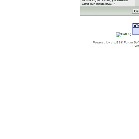
то это адрес e-mail, указанный
вами при регистрации.
Powered by
phpBB
® Forum Sof
Рус