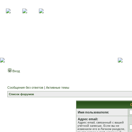
Вход
Сообщения без ответов
|
Активные темы
Список форумов
Имя пользователя:
Адрес email:
Адрес email, связанный с вашей
учётной записью. Если вы не
изменили его в Личном разделе,