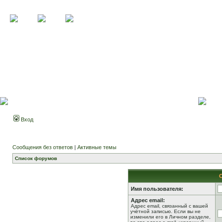
Вход
Сообщения без ответов
|
Активные темы
Список форумов
Имя пользователя:
Адрес email:
Адрес email, связанный с вашей
учётной записью. Если вы не
изменили его в Личном разделе,