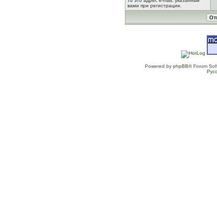
то это адрес e-mail, указанный
вами при регистрации.
Powered by
phpBB
® Forum Sof
Рус