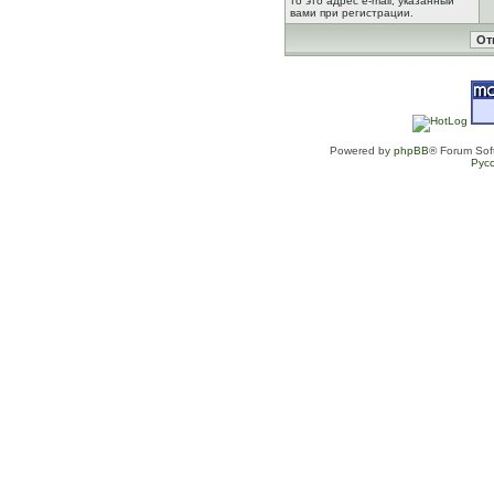
то это адрес e-mail, указанный
вами при регистрации.
Powered by
phpBB
® Forum Sof
Рус