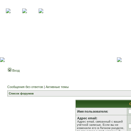
Вход
Сообщения без ответов
|
Активные темы
Список форумов
Имя пользователя:
Адрес email:
Адрес email, связанный с вашей
учётной записью. Если вы не
изменили его в Личном разделе,