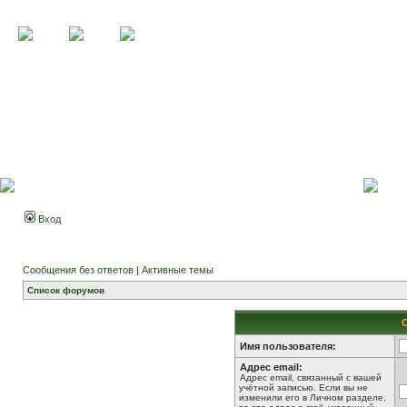
Вход
Сообщения без ответов
|
Активные темы
Список форумов
Имя пользователя:
Адрес email:
Адрес email, связанный с вашей
учётной записью. Если вы не
изменили его в Личном разделе,