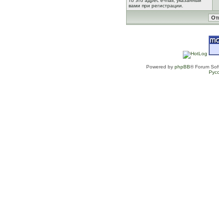
то это адрес e-mail, указанный
вами при регистрации.
Powered by
phpBB
® Forum Sof
Рус