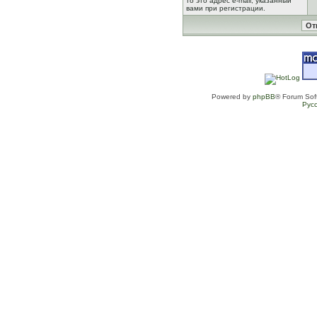
то это адрес e-mail, указанный
вами при регистрации.
Powered by
phpBB
® Forum Sof
Рус