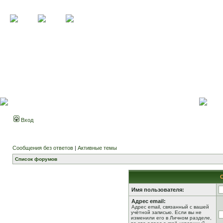
Вход
Сообщения без ответов
|
Активные темы
Список форумов
Имя пользователя:
Адрес email:
Адрес email, связанный с вашей
учётной записью. Если вы не
изменили его в Личном разделе,