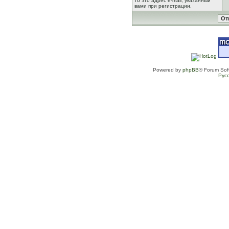
то это адрес e-mail, указанный
вами при регистрации.
Powered by
phpBB
® Forum Sof
Рус