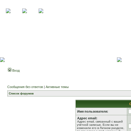
Вход
Сообщения без ответов
|
Активные темы
Список форумов
Имя пользователя:
Адрес email:
Адрес email, связанный с вашей
учётной записью. Если вы не
изменили его в Личном разделе,