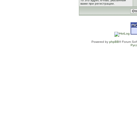
то это адрес e-mail, указанный
вами при регистрации.
Powered by
phpBB
® Forum Sof
Рус