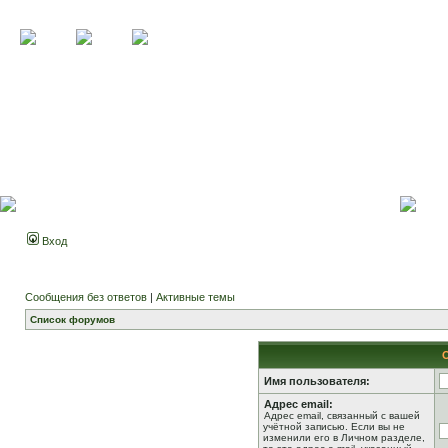
Вход
Сообщения без ответов
|
Активные темы
Список форумов
Имя пользователя:
Адрес email:
Адрес email, связанный с вашей
учётной записью. Если вы не
изменили его в Личном разделе,