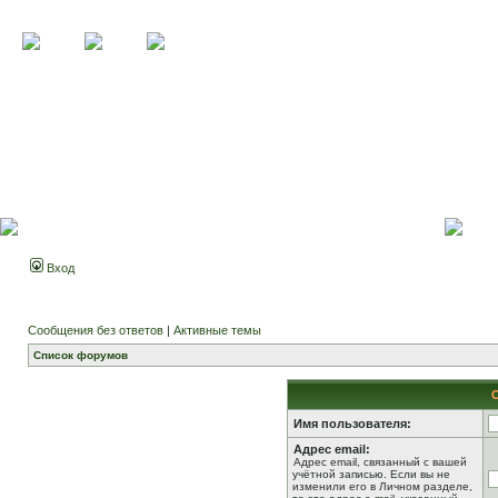
Вход
Сообщения без ответов
|
Активные темы
Список форумов
Имя пользователя:
Адрес email:
Адрес email, связанный с вашей
учётной записью. Если вы не
изменили его в Личном разделе,