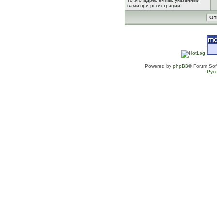
то это адрес e-mail, указанный
вами при регистрации.
Powered by
phpBB
® Forum Sof
Рус