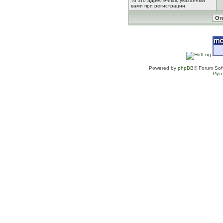
то это адрес e-mail, указанный
вами при регистрации.
Powered by
phpBB
® Forum Sof
Рус