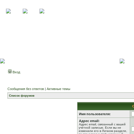
Вход
Сообщения без ответов
|
Активные темы
Список форумов
Имя пользователя:
Адрес email:
Адрес email, связанный с вашей
учётной записью. Если вы не
изменили его в Личном разделе,