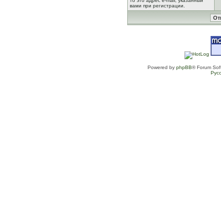
то это адрес e-mail, указанный
вами при регистрации.
Powered by
phpBB
® Forum Sof
Рус