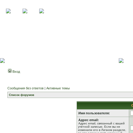
Вход
Сообщения без ответов
|
Активные темы
Список форумов
Имя пользователя:
Адрес email:
Адрес email, связанный с вашей
учётной записью. Если вы не
изменили его в Личном разделе,