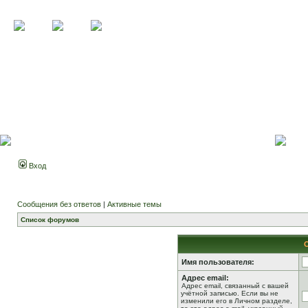
Вход
Сообщения без ответов
|
Активные темы
Список форумов
Имя пользователя:
Адрес email:
Адрес email, связанный с вашей
учётной записью. Если вы не
изменили его в Личном разделе,