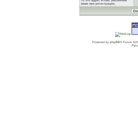
то это адрес e-mail, указанный
вами при регистрации.
Powered by
phpBB
® Forum Sof
Рус