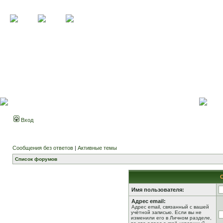
Вход
Сообщения без ответов
|
Активные темы
Список форумов
Имя пользователя:
Адрес email:
Адрес email, связанный с вашей
учётной записью. Если вы не
изменили его в Личном разделе,