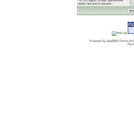
то это адрес e-mail, указанный
вами при регистрации.
Powered by
phpBB
® Forum Sof
Рус