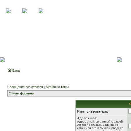
Вход
Сообщения без ответов
|
Активные темы
Список форумов
Имя пользователя:
Адрес email:
Адрес email, связанный с вашей
учётной записью. Если вы не
изменили его в Личном разделе,