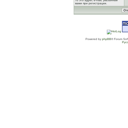
то это адрес e-mail, указанный
вами при регистрации.
Powered by
phpBB
® Forum Sof
Рус