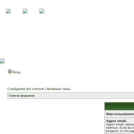
Вход
Сообщения без ответов
|
Активные темы
Список форумов
Имя пользовате
Адрес email:
Адрес email, связ
записью. Если вы 
разделе, то это ад