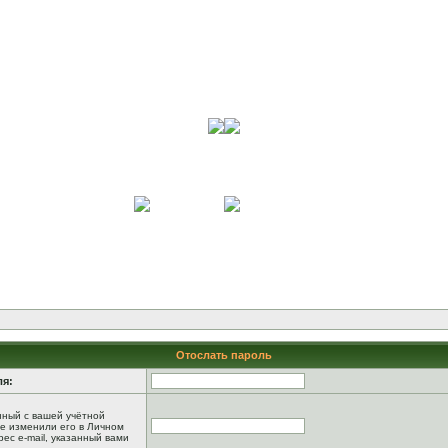
Отослать пароль
ля:
анный с вашей учётной
не изменили его в Личном
рес e-mail, указанный вами