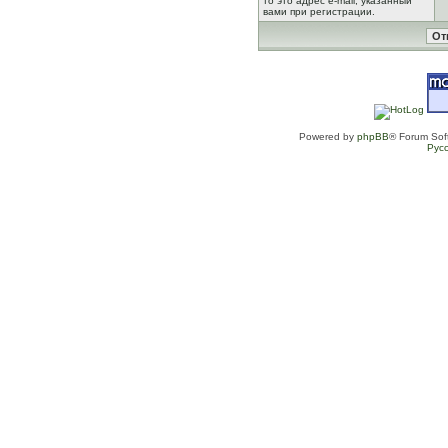
то это адрес e-mail, указанный
вами при регистрации.
Powered by
phpBB
® Forum Sof
Рус