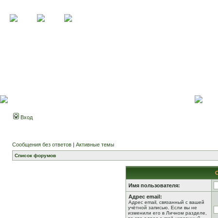
Вход
Сообщения без ответов
|
Активные темы
Список форумов
Имя пользователя:
Адрес email:
Адрес email, связанный с вашей
учётной записью. Если вы не
изменили его в Личном разделе,