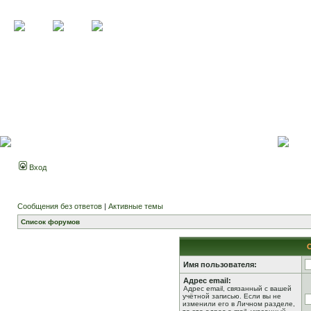
Вход
Сообщения без ответов
|
Активные темы
Список форумов
Имя пользователя:
Адрес email:
Адрес email, связанный с вашей
учётной записью. Если вы не
изменили его в Личном разделе,