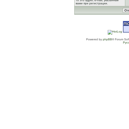
то это адрес e-mail, указанный
вами при регистрации.
Powered by
phpBB
® Forum Sof
Рус