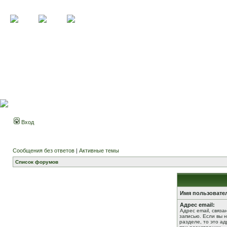
Вход
Сообщения без ответов
|
Активные темы
Список форумов
Имя пользовате
Адрес email:
Адрес email, связ
записью. Если вы 
разделе, то это ад