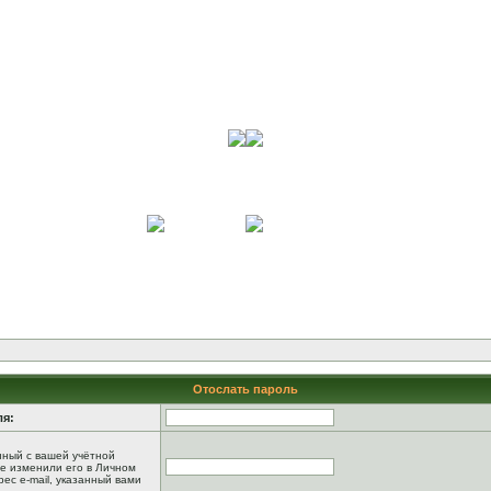
Отослать пароль
ля:
анный с вашей учётной
не изменили его в Личном
рес e-mail, указанный вами