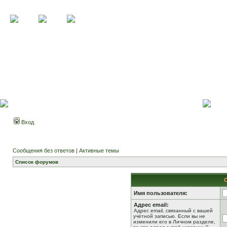
Вход
Сообщения без ответов
|
Активные темы
Список форумов
Имя пользователя:
Адрес email:
Адрес email, связанный с вашей
учётной записью. Если вы не
изменили его в Личном разделе,