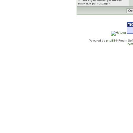
то это адрес e-mail, указанный
вами при регистрации.
Powered by
phpBB
® Forum Sof
Рус