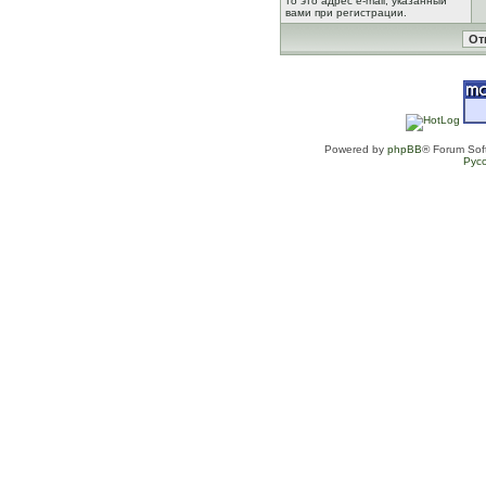
то это адрес e-mail, указанный
вами при регистрации.
Powered by
phpBB
® Forum Sof
Рус