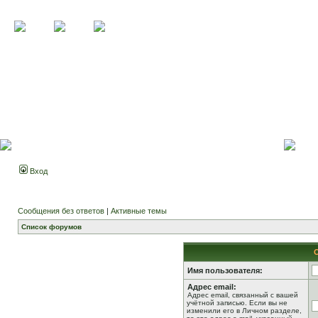
Вход
Сообщения без ответов
|
Активные темы
Список форумов
Имя пользователя:
Адрес email:
Адрес email, связанный с вашей
учётной записью. Если вы не
изменили его в Личном разделе,