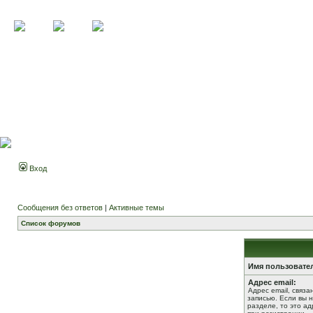
Вход
Сообщения без ответов
|
Активные темы
Список форумов
Имя пользовате
Адрес email:
Адрес email, связ
записью. Если вы 
разделе, то это ад