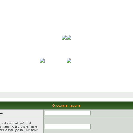
Отослать пароль
ля:
анный с вашей учётной
не изменили его в Личном
рес e-mail, указанный вами