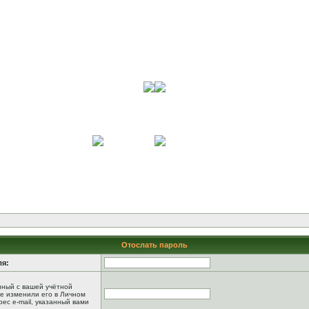
Отослать пароль
ля:
анный с вашей учётной
не изменили его в Личном
рес e-mail, указанный вами