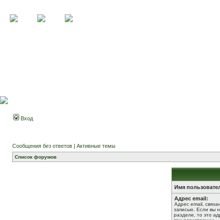
Вход
Сообщения без ответов
|
Активные темы
Список форумов
Имя пользовате
Адрес email:
Адрес email, связ
записью. Если вы 
разделе, то это ад