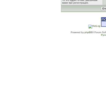
то это адрес e-mail, указанный
вами при регистрации.
Powered by
phpBB
® Forum Sof
Рус