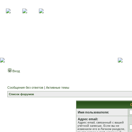
Вход
Сообщения без ответов
|
Активные темы
Список форумов
Имя пользователя:
Адрес email:
Адрес email, связанный с вашей
учётной записью. Если вы не
изменили его в Личном разделе,