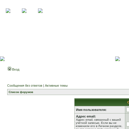
Вход
Сообщения без ответов
|
Активные темы
Список форумов
Имя пользователя:
Адрес email:
Адрес email, связанный с вашей
учётной записью. Если вы не
изменили его в Личном разделе,