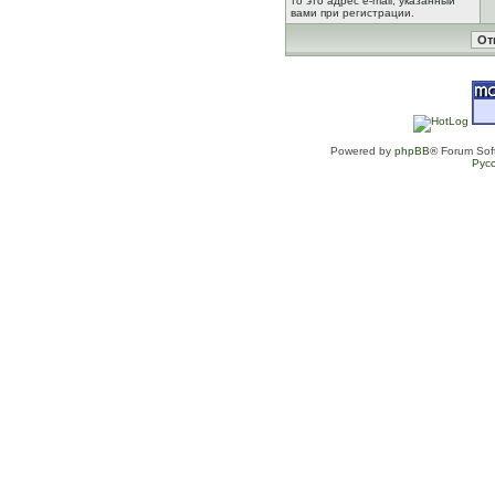
то это адрес e-mail, указанный
вами при регистрации.
Powered by
phpBB
® Forum Sof
Рус