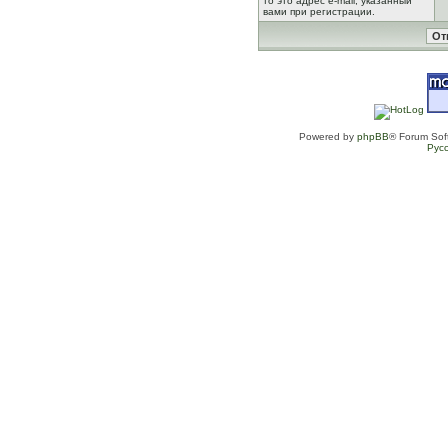
то это адрес e-mail, указанный
вами при регистрации.
Powered by
phpBB
® Forum Sof
Рус