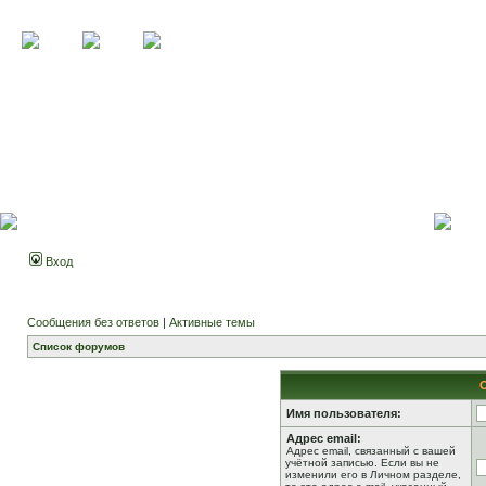
Вход
Сообщения без ответов
|
Активные темы
Список форумов
Имя пользователя:
Адрес email:
Адрес email, связанный с вашей
учётной записью. Если вы не
изменили его в Личном разделе,