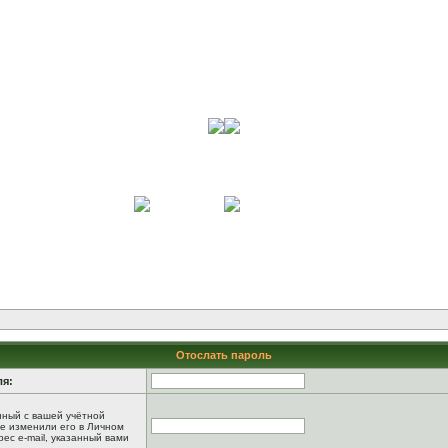
Отослать пароль
ля:
анный с вашей учётной
не изменили его в Личном
рес e-mail, указанный вами