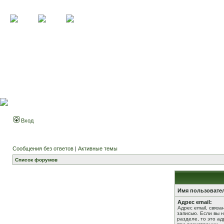
Вход
Сообщения без ответов
|
Активные темы
Список форумов
Имя пользовате
Адрес email:
Адрес email, связ
записью. Если вы 
разделе, то это ад