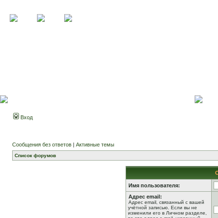
Вход
Сообщения без ответов
|
Активные темы
Список форумов
Имя пользователя:
Адрес email:
Адрес email, связанный с вашей
учётной записью. Если вы не
изменили его в Личном разделе,