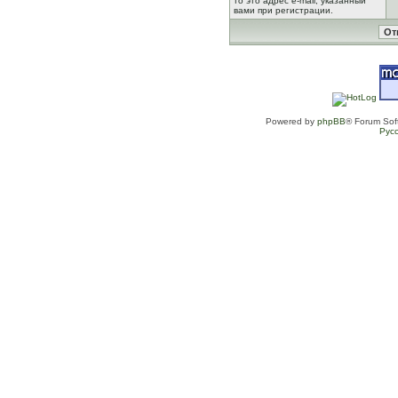
то это адрес e-mail, указанный
вами при регистрации.
Powered by
phpBB
® Forum Sof
Рус