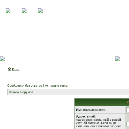
Вход
Сообщения без ответов
|
Активные темы
Список форумов
Имя пользователя:
Адрес email:
Адрес email, связанный с вашей
учётной записью. Если вы не
изменили его в Личном разделе,