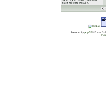
то это адрес e-mail, указанный
вами при регистрации.
Powered by
phpBB
® Forum Sof
Рус