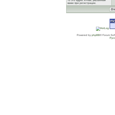
то это адрес e-mail, указанный
вами при регистрации.
Powered by
phpBB
® Forum Sof
Рус