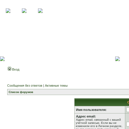
Вход
Сообщения без ответов
|
Активные темы
Список форумов
Имя пользователя:
Адрес email:
Адрес email, связанный с вашей
учётной записью. Если вы не
изменили его в Личном разделе,