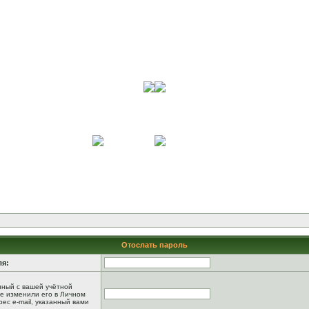
Отослать пароль
ля:
анный с вашей учётной
не изменили его в Личном
рес e-mail, указанный вами