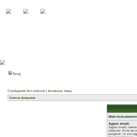
Вход
Сообщения без ответов
|
Активные темы
Список форумов
Имя пользовате
Адрес email:
Адрес email, связ
записью. Если вы 
разделе, то это ад