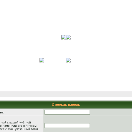
Отослать пароль
ля:
анный с вашей учётной
не изменили его в Личном
рес e-mail, указанный вами