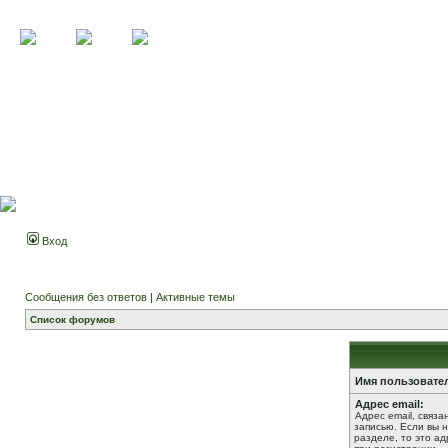
Вход
Сообщения без ответов
|
Активные темы
Список форумов
Имя пользовате
Адрес email:
Адрес email, связ
записью. Если вы 
разделе, то это ад