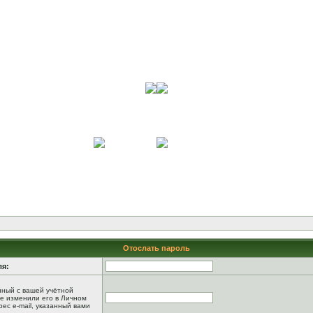
Отослать пароль
ля:
анный с вашей учётной
не изменили его в Личном
рес e-mail, указанный вами