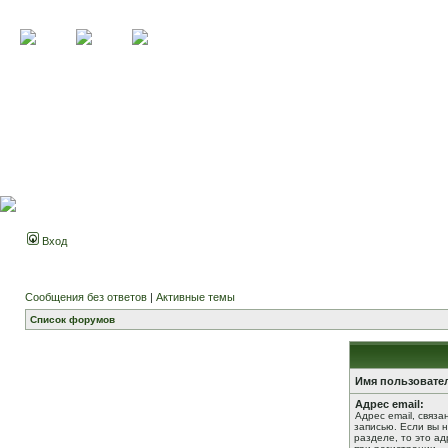
Вход
Сообщения без ответов
|
Активные темы
Список форумов
Имя пользовате
Адрес email:
Адрес email, связ
записью. Если вы 
разделе, то это ад