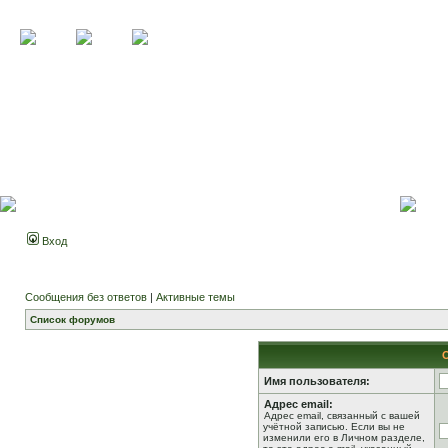
Вход
Сообщения без ответов
|
Активные темы
Список форумов
Имя пользователя:
Адрес email:
Адрес email, связанный с вашей
учётной записью. Если вы не
изменили его в Личном разделе,