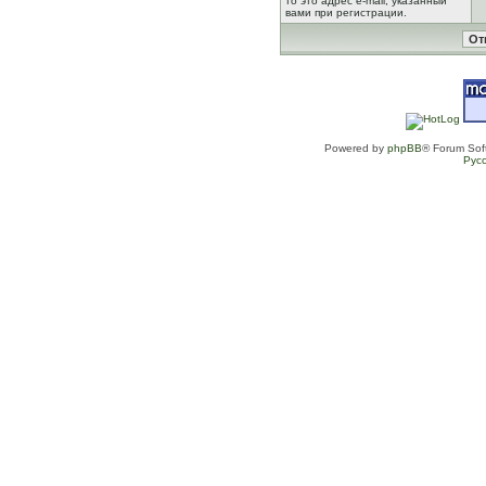
то это адрес e-mail, указанный
вами при регистрации.
Powered by
phpBB
® Forum Sof
Рус