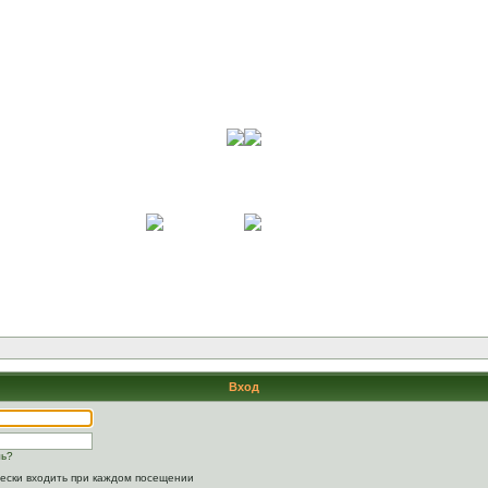
Вход
ль?
ески входить при каждом посещении