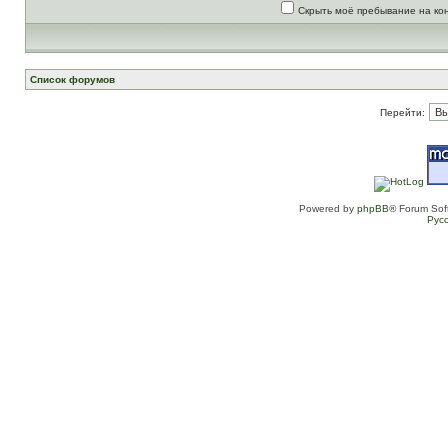
Скрыть моё пребывание на ко
Список форумов
Перейти:
Powered by
phpBB
® Forum Sof
Рус