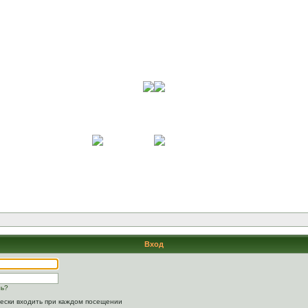
Вход
ль?
ески входить при каждом посещении