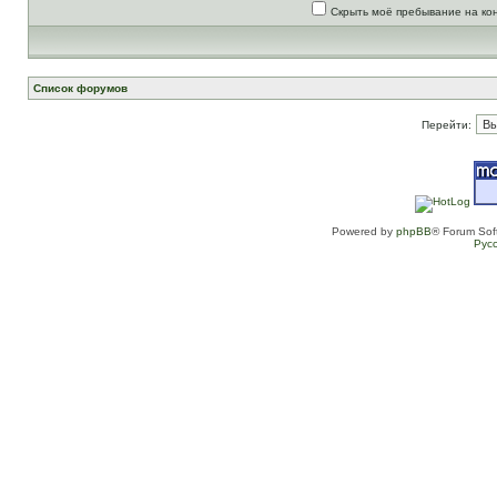
Скрыть моё пребывание на ко
Список форумов
Перейти:
Powered by
phpBB
® Forum Sof
Рус