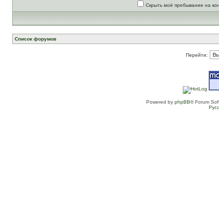
Скрыть моё пребывание на ко
Список форумов
Перейти:
Powered by
phpBB
® Forum Sof
Рус