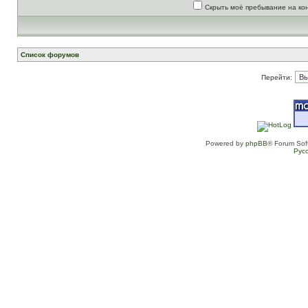
Скрыть моё пребывание на ко
Список форумов
Перейти:
Powered by
phpBB
® Forum Sof
Рус