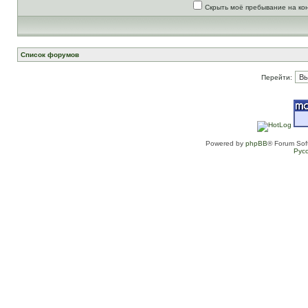
Скрыть моё пребывание на ко
Список форумов
Перейти:
Powered by
phpBB
® Forum Sof
Рус