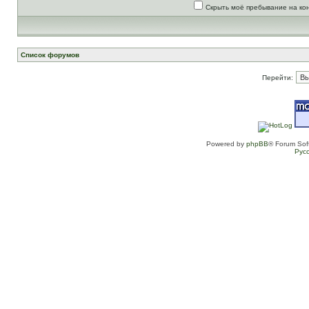
Скрыть моё пребывание на ко
Список форумов
Перейти:
Powered by
phpBB
® Forum Sof
Рус