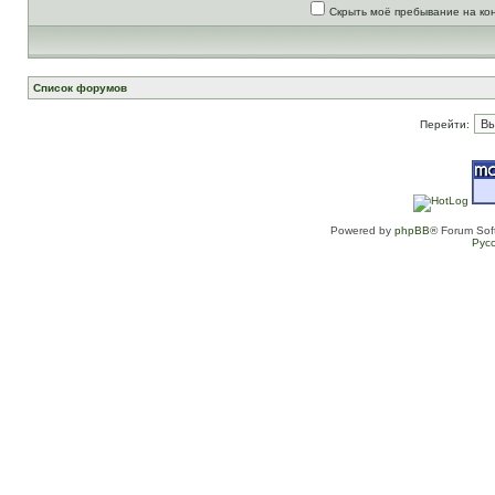
Скрыть моё пребывание на ко
Список форумов
Перейти:
Powered by
phpBB
® Forum Sof
Рус