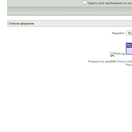
Скрыть моё пребывание на ко
Список форумов
Перейти:
Powered by
phpBB
® Forum Sof
Рус