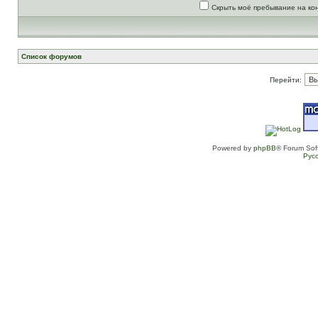
Скрыть моё пребывание на ко
Список форумов
Перейти:
Powered by
phpBB
® Forum Sof
Рус